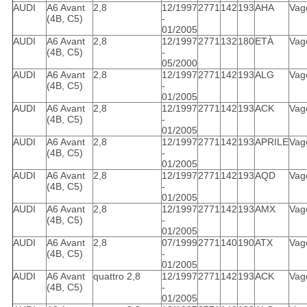
AUDI
A6 Avant
2,8
12/1997
2771
142
193
AHA
Vag
(4B, C5)
-
01/2005
AUDI
A6 Avant
2,8
12/1997
2771
132
180
ETÀ
Vag
(4B, C5)
-
05/2000
AUDI
A6 Avant
2,8
12/1997
2771
142
193
ALG
Vag
(4B, C5)
-
01/2005
AUDI
A6 Avant
2,8
12/1997
2771
142
193
ACK
Vag
(4B, C5)
-
01/2005
AUDI
A6 Avant
2,8
12/1997
2771
142
193
APRILE
Vag
(4B, C5)
-
01/2005
AUDI
A6 Avant
2,8
12/1997
2771
142
193
AQD
Vag
(4B, C5)
-
01/2005
AUDI
A6 Avant
2,8
12/1997
2771
142
193
AMX
Vag
(4B, C5)
-
01/2005
AUDI
A6 Avant
2,8
07/1999
2771
140
190
ATX
Vag
(4B, C5)
-
01/2005
AUDI
A6 Avant
quattro 2,8
12/1997
2771
142
193
ACK
Vag
(4B, C5)
-
01/2005