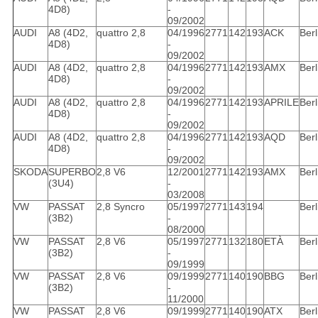
4D8)
-
09/2002
AUDI
A8 (4D2,
quattro 2,8
04/1996
2771
142
193
ACK
Berl
4D8)
-
09/2002
AUDI
A8 (4D2,
quattro 2,8
04/1996
2771
142
193
AMX
Berl
4D8)
-
09/2002
AUDI
A8 (4D2,
quattro 2,8
04/1996
2771
142
193
APRILE
Berl
4D8)
-
09/2002
AUDI
A8 (4D2,
quattro 2,8
04/1996
2771
142
193
AQD
Berl
4D8)
-
09/2002
SKODA
SUPERBO
2,8 V6
12/2001
2771
142
193
AMX
Berl
(3U4)
-
03/2008
VW
PASSAT
2,8 Syncro
05/1997
2771
143
194
Berl
(3B2)
-
08/2000
VW
PASSAT
2,8 V6
05/1997
2771
132
180
ETÀ
Berl
(3B2)
-
09/1999
VW
PASSAT
2,8 V6
09/1999
2771
140
190
BBG
Berl
(3B2)
-
11/2000
VW
PASSAT
2,8 V6
09/1999
2771
140
190
ATX
Berl