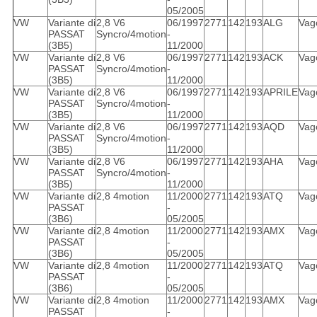
05/2005
VW
Variante di
2,8 V6
06/1997
2771
142
193
ALG
Vag
PASSAT
Syncro/4motion
-
(3B5)
11/2000
VW
Variante di
2,8 V6
06/1997
2771
142
193
ACK
Vag
PASSAT
Syncro/4motion
-
(3B5)
11/2000
VW
Variante di
2,8 V6
06/1997
2771
142
193
APRILE
Vag
PASSAT
Syncro/4motion
-
(3B5)
11/2000
VW
Variante di
2,8 V6
06/1997
2771
142
193
AQD
Vag
PASSAT
Syncro/4motion
-
(3B5)
11/2000
VW
Variante di
2,8 V6
06/1997
2771
142
193
AHA
Vag
PASSAT
Syncro/4motion
-
(3B5)
11/2000
VW
Variante di
2,8 4motion
11/2000
2771
142
193
ATQ
Vag
PASSAT
-
(3B6)
05/2005
VW
Variante di
2,8 4motion
11/2000
2771
142
193
AMX
Vag
PASSAT
-
(3B6)
05/2005
VW
Variante di
2,8 4motion
11/2000
2771
142
193
ATQ
Vag
PASSAT
-
(3B6)
05/2005
VW
Variante di
2,8 4motion
11/2000
2771
142
193
AMX
Vag
PASSAT
-