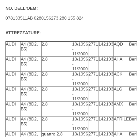
NO. DELL'OEM:
078133511AB 0280156273
280 155 824
ATTREZZATURE:
AUDI
A4 (8D2,
2,8
10/1996
2771
142
193
AQD
Berl
B5)
-
11/2000
AUDI
A4 (8D2,
2,8
10/1996
2771
142
193
AHA
Berl
B5)
-
11/2000
AUDI
A4 (8D2,
2,8
10/1996
2771
142
193
ACK
Berl
B5)
-
11/2000
AUDI
A4 (8D2,
2,8
10/1996
2771
142
193
ALG
Berl
B5)
-
11/2000
AUDI
A4 (8D2,
2,8
10/1996
2771
142
193
AMX
Berl
B5)
-
11/2000
AUDI
A4 (8D2,
2,8
10/1996
2771
142
193
APRILE
Berl
B5)
-
11/2000
AUDI
A4 (8D2,
quattro 2,8
10/1996
2771
142
193
AHA
Berl