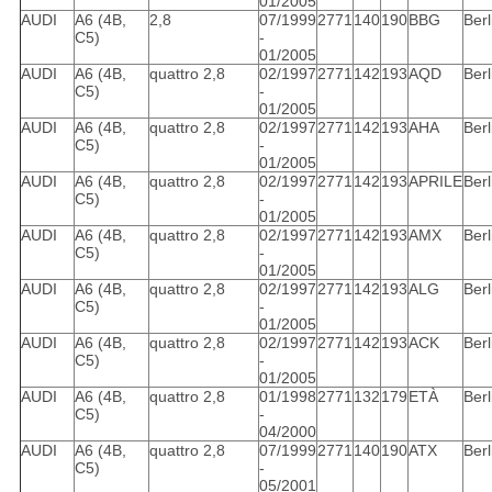
01/2005
AUDI
A6 (4B,
2,8
07/1999
2771
140
190
BBG
Berl
C5)
-
01/2005
AUDI
A6 (4B,
quattro 2,8
02/1997
2771
142
193
AQD
Berl
C5)
-
01/2005
AUDI
A6 (4B,
quattro 2,8
02/1997
2771
142
193
AHA
Berl
C5)
-
01/2005
AUDI
A6 (4B,
quattro 2,8
02/1997
2771
142
193
APRILE
Berl
C5)
-
01/2005
AUDI
A6 (4B,
quattro 2,8
02/1997
2771
142
193
AMX
Berl
C5)
-
01/2005
AUDI
A6 (4B,
quattro 2,8
02/1997
2771
142
193
ALG
Berl
C5)
-
01/2005
AUDI
A6 (4B,
quattro 2,8
02/1997
2771
142
193
ACK
Berl
C5)
-
01/2005
AUDI
A6 (4B,
quattro 2,8
01/1998
2771
132
179
ETÀ
Berl
C5)
-
04/2000
AUDI
A6 (4B,
quattro 2,8
07/1999
2771
140
190
ATX
Berl
C5)
-
05/2001