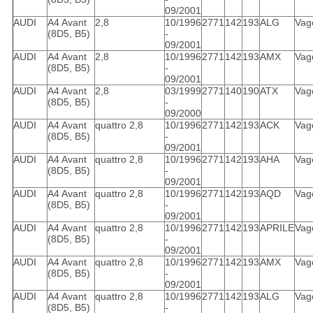
09/2001
AUDI
A4 Avant
2,8
10/1996
2771
142
193
ALG
Vag
(8D5, B5)
-
09/2001
AUDI
A4 Avant
2,8
10/1996
2771
142
193
AMX
Vag
(8D5, B5)
-
09/2001
AUDI
A4 Avant
2,8
03/1999
2771
140
190
ATX
Vag
(8D5, B5)
-
09/2000
AUDI
A4 Avant
quattro 2,8
10/1996
2771
142
193
ACK
Vag
(8D5, B5)
-
09/2001
AUDI
A4 Avant
quattro 2,8
10/1996
2771
142
193
AHA
Vag
(8D5, B5)
-
09/2001
AUDI
A4 Avant
quattro 2,8
10/1996
2771
142
193
AQD
Vag
(8D5, B5)
-
09/2001
AUDI
A4 Avant
quattro 2,8
10/1996
2771
142
193
APRILE
Vag
(8D5, B5)
-
09/2001
AUDI
A4 Avant
quattro 2,8
10/1996
2771
142
193
AMX
Vag
(8D5, B5)
-
09/2001
AUDI
A4 Avant
quattro 2,8
10/1996
2771
142
193
ALG
Vag
(8D5, B5)
-