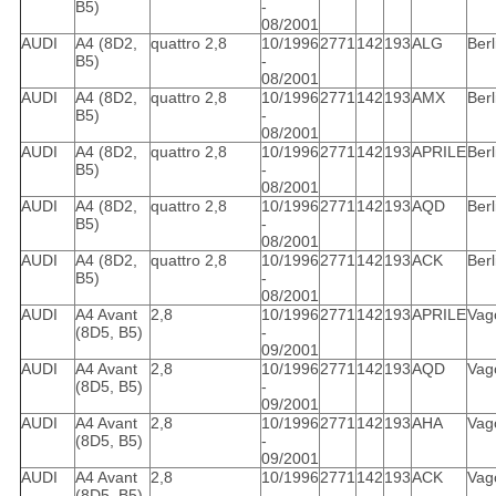
B5)
-
08/2001
AUDI
A4 (8D2,
quattro 2,8
10/1996
2771
142
193
ALG
Berl
B5)
-
08/2001
AUDI
A4 (8D2,
quattro 2,8
10/1996
2771
142
193
AMX
Berl
B5)
-
08/2001
AUDI
A4 (8D2,
quattro 2,8
10/1996
2771
142
193
APRILE
Berl
B5)
-
08/2001
AUDI
A4 (8D2,
quattro 2,8
10/1996
2771
142
193
AQD
Berl
B5)
-
08/2001
AUDI
A4 (8D2,
quattro 2,8
10/1996
2771
142
193
ACK
Berl
B5)
-
08/2001
AUDI
A4 Avant
2,8
10/1996
2771
142
193
APRILE
Vag
(8D5, B5)
-
09/2001
AUDI
A4 Avant
2,8
10/1996
2771
142
193
AQD
Vag
(8D5, B5)
-
09/2001
AUDI
A4 Avant
2,8
10/1996
2771
142
193
AHA
Vag
(8D5, B5)
-
09/2001
AUDI
A4 Avant
2,8
10/1996
2771
142
193
ACK
Vag
(8D5, B5)
-