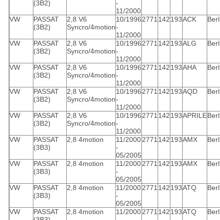
(3B2)
-
11/2000
VW
PASSAT
2,8 V6
10/1996
2771
142
193
ACK
Berl
(3B2)
Syncro/4motion
-
11/2000
VW
PASSAT
2,8 V6
10/1996
2771
142
193
ALG
Berl
(3B2)
Syncro/4motion
-
11/2000
VW
PASSAT
2,8 V6
10/1996
2771
142
193
AHA
Berl
(3B2)
Syncro/4motion
-
11/2000
VW
PASSAT
2,8 V6
10/1996
2771
142
193
AQD
Berl
(3B2)
Syncro/4motion
-
11/2000
VW
PASSAT
2,8 V6
10/1996
2771
142
193
APRILE
Berl
(3B2)
Syncro/4motion
-
11/2000
VW
PASSAT
2,8 4motion
11/2000
2771
142
193
AMX
Berl
(3B3)
-
05/2005
VW
PASSAT
2,8 4motion
11/2000
2771
142
193
AMX
Berl
(3B3)
-
05/2005
VW
PASSAT
2,8 4motion
11/2000
2771
142
193
ATQ
Berl
(3B3)
-
05/2005
VW
PASSAT
2,8 4motion
11/2000
2771
142
193
ATQ
Berl
(3B3)
-