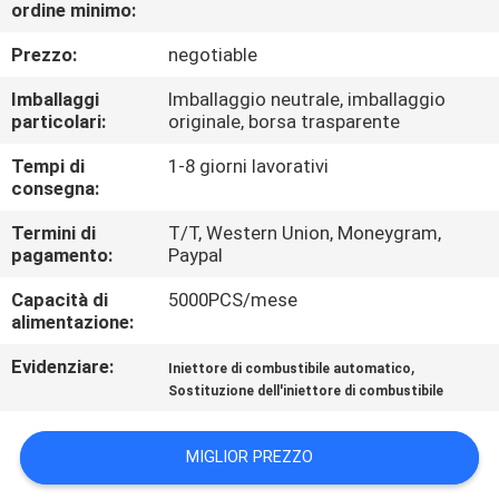
ordine minimo:
CONTROLLO
Prezzo:
negotiable
DI
Imballaggi
Imballaggio neutrale, imballaggio
particolari:
originale, borsa trasparente
QUALITÀ
Tempi di
1-8 giorni lavorativi
consegna:
CONTATTACI
Termini di
T/T, Western Union, Moneygram,
pagamento:
Paypal
RICHIEDA
Capacità di
5000PCS/mese
UNA
alimentazione:
CITAZIONE
Evidenziare:
,
Iniettore di combustibile automatico
Sostituzione dell'iniettore di combustibile
MAPPA
DEL
MIGLIOR PREZZO
SITO