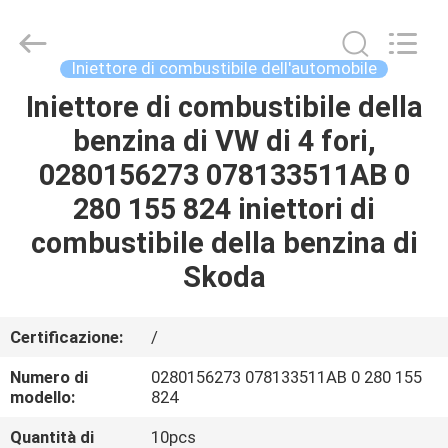
della
pompa
del
carburante
supplier.
Iniettore di combustibile dell'automobile
Copyright
©
2017
Iniettore di combustibile della
BENVENUTO
-
2025
benzina di VW di 4 fori,
Pan
Asia
Diesel
PRODOTTI
0280156273 078133511AB 0
System
Parts
Co.,
280 155 824 iniettori di
Ltd..
All
SU
combustibile della benzina di
Rights
Reserved.
DI
Skoda
NOI
Certificazione:
/
VISITA
Numero di
0280156273 078133511AB 0 280 155
DELLA
modello:
824
FABBRICA
Quantità di
10pcs