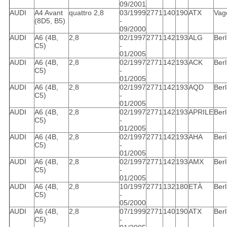
09/2001
AUDI
A4 Avant
quattro 2,8
03/1999
2771
140
190
ATX
Vag
(8D5, B5)
-
09/2000
AUDI
A6 (4B,
2,8
02/1997
2771
142
193
ALG
Berl
C5)
-
01/2005
AUDI
A6 (4B,
2,8
02/1997
2771
142
193
ACK
Berl
C5)
-
01/2005
AUDI
A6 (4B,
2,8
02/1997
2771
142
193
AQD
Berl
C5)
-
01/2005
AUDI
A6 (4B,
2,8
02/1997
2771
142
193
APRILE
Berl
C5)
-
01/2005
AUDI
A6 (4B,
2,8
02/1997
2771
142
193
AHA
Berl
C5)
-
01/2005
AUDI
A6 (4B,
2,8
02/1997
2771
142
193
AMX
Berl
C5)
-
01/2005
AUDI
A6 (4B,
2,8
10/1997
2771
132
180
ETÀ
Berl
C5)
-
05/2000
AUDI
A6 (4B,
2,8
07/1999
2771
140
190
ATX
Berl
C5)
-