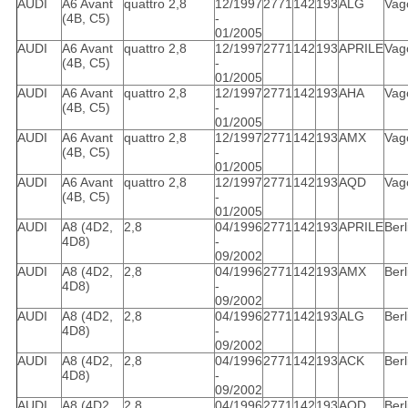
AUDI
A6 Avant
quattro 2,8
12/1997
2771
142
193
ALG
Vag
(4B, C5)
-
01/2005
AUDI
A6 Avant
quattro 2,8
12/1997
2771
142
193
APRILE
Vag
(4B, C5)
-
01/2005
AUDI
A6 Avant
quattro 2,8
12/1997
2771
142
193
AHA
Vag
(4B, C5)
-
01/2005
AUDI
A6 Avant
quattro 2,8
12/1997
2771
142
193
AMX
Vag
(4B, C5)
-
01/2005
AUDI
A6 Avant
quattro 2,8
12/1997
2771
142
193
AQD
Vag
(4B, C5)
-
01/2005
AUDI
A8 (4D2,
2,8
04/1996
2771
142
193
APRILE
Berl
4D8)
-
09/2002
AUDI
A8 (4D2,
2,8
04/1996
2771
142
193
AMX
Berl
4D8)
-
09/2002
AUDI
A8 (4D2,
2,8
04/1996
2771
142
193
ALG
Berl
4D8)
-
09/2002
AUDI
A8 (4D2,
2,8
04/1996
2771
142
193
ACK
Berl
4D8)
-
09/2002
AUDI
A8 (4D2,
2,8
04/1996
2771
142
193
AQD
Berl