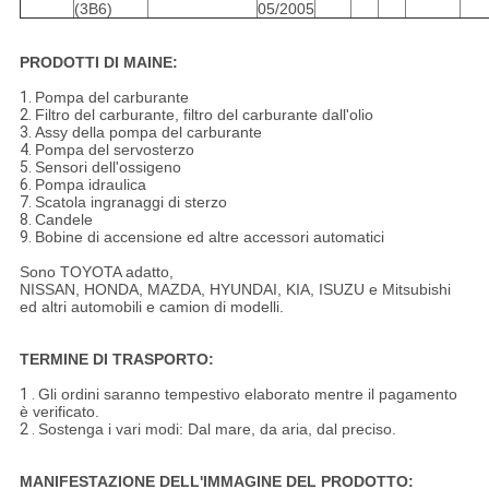
(3B6)
05/2005
PRODOTTI DI MAINE:
1.
Pompa del carburante
2.
Filtro del carburante, filtro del carburante dall'olio
3.
Assy della pompa del carburante
4.
Pompa del servosterzo
5.
Sensori dell'ossigeno
6.
Pompa idraulica
7.
Scatola ingranaggi di sterzo
8.
Candele
9.
Bobine di accensione ed altre accessori automatici
Sono TOYOTA adatto,
NISSAN, HONDA, MAZDA, HYUNDAI, KIA, ISUZU e Mitsubishi
ed altri automobili e camion di modelli.
TERMINE DI TRASPORTO:
1 .
Gli ordini saranno tempestivo elaborato mentre il pagamento
è verificato.
2 .
Sostenga i vari modi: Dal mare, da aria, dal preciso.
MANIFESTAZIONE DELL'IMMAGINE DEL PRODOTTO: