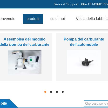
Sales & Support :
86--1314360177
envenuto
prodotti
su di noi
Visita della fabbri
Bobina di accesione
trasmissione del
dell'automobile
servosterzo
hd
hd
hd
hd
bile