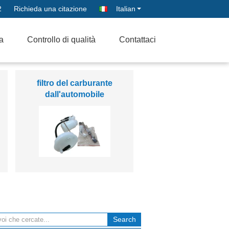
2
Richieda una citazione
Italian
ca
Controllo di qualità
Contattaci
iniettore di combustibile
dell'automobile