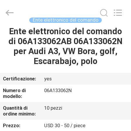
della
pompa
del
carburante
fornitore.
Ente elettronico del comando
Copyright
©
2017
Ente elettronico del comando
BENVENUTO
-
2025
di 06A133062AB 06A133062N
Pan
Asia
Diesel
PRODOTTI
per Audi A3, VW Bora, golf,
System
Parts
Co.,
Escarabajo, polo
Ltd..
All
SU
Rights
Reserved.
DI
Certificazione:
yes
NOI
Numero di
06A133062N
modello:
VISITA
Quantità di
10 pezzi
ordine minimo:
DELLA
FABBRICA
Prezzo:
USD 30 - 50 / piece