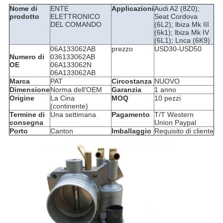
Nome di
ENTE
Applicazioni
Audi A2 (8Z0);
prodotto
ELETTRONICO
Seat Cordova
DEL COMANDO
(6L2); lbiza Mk III
(6k1); lbiza Mk IV
(6L1); Lnca (6K9)
06A133062AB
prezzo
USD30-USD50
Numero di
036133062AB
OE
06A133062N
06A133062AB
Marca
PAT
Circostanza
NUOVO
Dimensione
Norma dell'OEM
Garanzia
1 anno
Origine
La Cina
MOQ
10 pezzi
(continente)
Termine di
Una settimana
Pagamento
T/T Western
consegna
Union Paypal
Porto
Canton
Imballaggio
Requisito di cliente