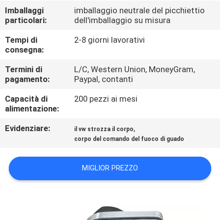
Imballaggi
imballaggio neutrale del picchiettio
particolari:
dell'imballaggio su misura
CONTROLLO
DI
Tempi di
2-8 giorni lavorativi
consegna:
QUALITÀ
Termini di
L/C, Western Union, MoneyGram,
pagamento:
Paypal, contanti
CONTATTACI
Capacità di
200 pezzi ai mesi
alimentazione:
RICHIEDA
Evidenziare:
,
il vw strozza il corpo
UNA
corpo del comando del fuoco di guado
CITAZIONE
MIGLIOR PREZZO
MAPPA
DEL
SITO