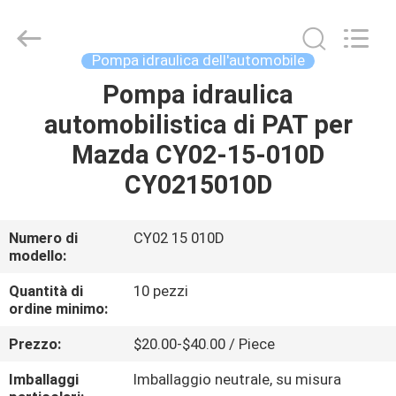
della
pompa
del
carburante
supplier.
Pompa idraulica dell'automobile
Copyright
©
2017
Pompa idraulica
BENVENUTO
-
2025
automobilistica di PAT per
Pan
Asia
Diesel
PRODOTTI
Mazda CY02-15-010D
System
Parts
Co.,
CY0215010D
Ltd..
All
SU
Rights
Reserved.
DI
Numero di
CY02 15 010D
modello:
NOI
Quantità di
10 pezzi
ordine minimo:
VISITA
Prezzo:
$20.00-$40.00 / Piece
DELLA
FABBRICA
Imballaggi
Imballaggio neutrale, su misura