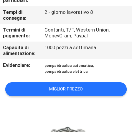
particolari:
Tempi di
2 - giorno lavorativo 8
CONTROLLO
consegna:
DI
Termini di
Contanti, T/T, Western Union,
QUALITÀ
pagamento:
MoneyGram, Paypal
Capacità di
1000 pezzi a settimana
CONTATTACI
alimentazione:
Evidenziare:
,
pompa idraulica automatica
RICHIEDA
pompa idraulica elettrica
UNA
MIGLIOR PREZZO
CITAZIONE
MAPPA
DEL
SITO